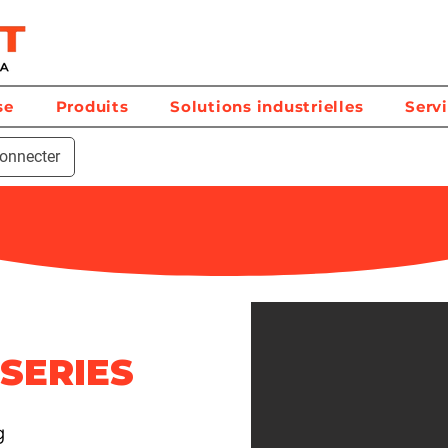
se
Produits
Solutions industrielles
Serv
onnecter
SERIES
g